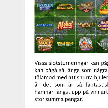
Vissa slotsturneringar kan p
kan pågå så länge som några 
tålamod med att snurra hjulen
är det som är så fantastis
hamnar längst upp på vinnartav
stor summa pengar.