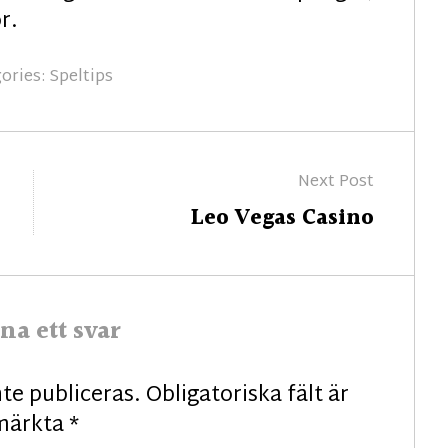
r.
ories:
Speltips
Next Post
Next
Leo Vegas Casino
post:
a ett svar
te publiceras.
Obligatoriska fält är
märkta
*