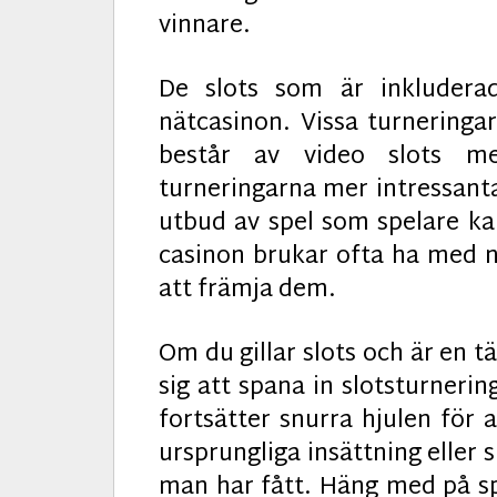
vinnare.
De slots som är inkluderad
nätcasinon. Vissa turneringar
består av video slots me
turneringarna mer intressanta
utbud av spel som spelare ka
casinon brukar ofta ha med n
att främja dem.
Om du gillar slots och är en t
sig att spana in slotsturner
fortsätter snurra hjulen för 
ursprungliga insättning eller
man har fått. Häng med på sp