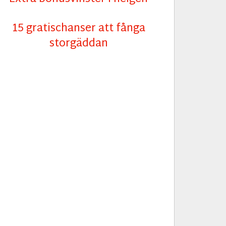
15 gratischanser att fånga
storgäddan