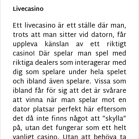
Livecasino
Ett livecasino är ett ställe där man,
trots att man sitter vid datorn, får
uppleva känslan av ett riktigt
casino! Där spelar man spel med
riktiga dealers som interagerar med
dig som spelare under hela spelet
och ibland även spelare. Vissa som
ibland får för sig att det är svårare
att vinna när man spelar mot en
dator platsar perfekt här eftersom
det då inte finns något att ”skylla”
på, utan det fungerar som ett helt
vanligt casino. Utan att behöva ta