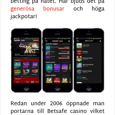
betting på nätet. Här bjuds det på
generösa bonusar
och höga
jackpotar!
Redan under 2006 öppnade man
portarna till Betsafe casino vilket