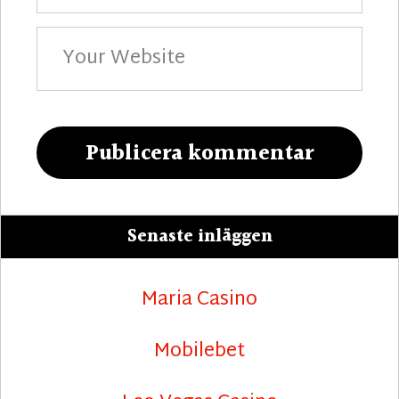
Your
Website
A
l
Senaste inläggen
t
e
Maria Casino
r
n
Mobilebet
a
t