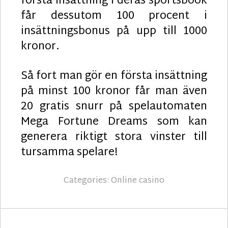
första insättning i deras sportsbook
får dessutom 100 procent i
insättningsbonus på upp till 1000
kronor.
Så fort man gör en första insättning
på minst 100 kronor får man även
20 gratis snurr på spelautomaten
Mega Fortune Dreams som kan
generera riktigt stora vinster till
tursamma spelare!
Categories:
Online casino
Inläggsnavigering