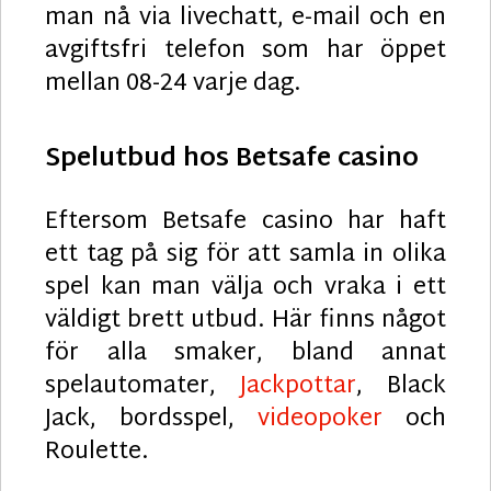
man nå via livechatt, e-mail och en
avgiftsfri telefon som har öppet
mellan 08-24 varje dag.
Spelutbud hos Betsafe casino
Eftersom Betsafe casino har haft
ett tag på sig för att samla in olika
spel kan man välja och vraka i ett
väldigt brett utbud. Här finns något
för alla smaker, bland annat
spelautomater,
Jackpottar
, Black
Jack, bordsspel,
videopoker
och
Roulette.