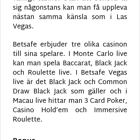
sig någonstans kan man få uppleva
nästan samma känsla som i Las
Vegas.
Betsafe erbjuder tre olika casinon
till sina spelare. I Monte Carlo live
kan man spela Baccarat, Black Jack
och Roulette live. I Betsafe Vegas
live är det Black Jack och Common
Draw Black Jack som gäller och i
Macau live hittar man 3 Card Poker,
Casino Hold’em och Immersive
Roulette.